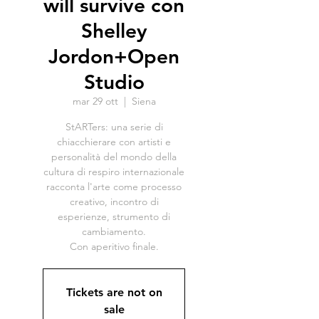
will survive con
Shelley
Jordon+Open
Studio
mar 29 ott
  |  
Siena
StARTers: una serie di
chiacchierare con artisti e
personalità del mondo della
cultura di respiro internazionale
racconta l'arte come processo
creativo, incontro di
esperienze, strumento di
cambiamento.
Con aperitivo finale.
Tickets are not on
sale