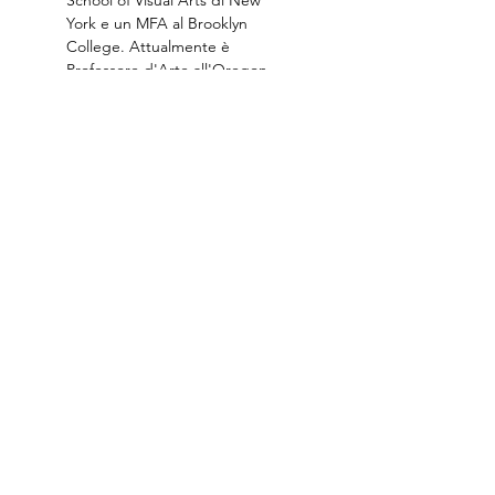
School of Visual Arts di New 
York e un MFA al Brooklyn 
College. Attualmente è 
Professore d'Arte all'Oregon 
State University e ha 
partecipato a diverse 
residenze artistiche. Vive…
Show More
Iscriviti alla nostra Newsletter!