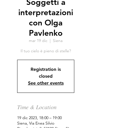
Soggetti a
interpretazioni
con Olga
Pavlenko
mar 19 dic
  |  
Siena
Il tuo cielo è pieno di stelle?
Registration is
closed
See other events
Time & Location
19 dic 2023, 18:00 – 19:00
Siena, Via Enea Silvio