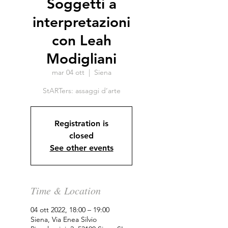
Soggetti a
interpretazioni
con Leah
Modigliani
mar 04 ott
  |  
Siena
StARTers: assaggi d’arte
Registration is
closed
See other events
Time & Location
04 ott 2022, 18:00 – 19:00
Siena, Via Enea Silvio