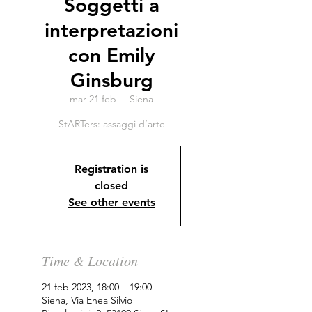
Soggetti a
interpretazioni
con Emily
Ginsburg
mar 21 feb
  |  
Siena
StARTers: assaggi d’arte
Registration is
closed
See other events
Time & Location
21 feb 2023, 18:00 – 19:00
Siena, Via Enea Silvio