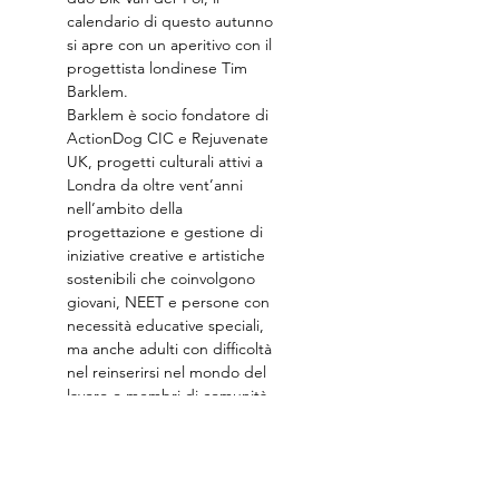
calendario di questo autunno 
si apre con un aperitivo con il 
progettista londinese Tim 
Barklem.
Barklem è socio fondatore di 
ActionDog CIC e Rejuvenate 
UK, progetti culturali attivi a 
Londra da oltre vent’anni 
nell’ambito della 
progettazione e gestione di 
iniziative creative e artistiche 
sostenibili che coinvolgono 
giovani, NEET e persone con 
necessità educative speciali, 
ma anche adulti con difficoltà 
nel reinserirsi nel mondo del 
lavoro o membri di comunità 
marginalizzate.
Show More