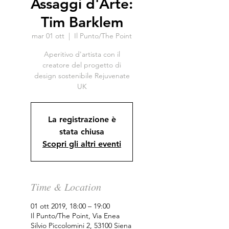
Assaggi d'Arte:
Tim Barklem
mar 01 ott
  |  
Il Punto/The Point
Aperitivo d'artista con il
creatore del progetto di
design sostenibile Rejuvenate
UK
La registrazione è
stata chiusa
Scopri gli altri eventi
Time & Location
01 ott 2019, 18:00 – 19:00
Il Punto/The Point, Via Enea
Silvio Piccolomini 2, 53100 Siena