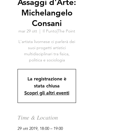
Assaggi d'Arte:
Michelangelo
Consani
mar 29 ott
  |  
Il Punto|The Point
L'artista livornese ci parlerà dei
suoi progetti artistici
multidisciplinari tra fisica,
politica e sociologia
La registrazione è
stata chiusa
Scopri gli altri eventi
Time & Location
29 ott 2019, 18:00 – 19:00